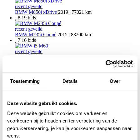
recent geveild
BMW M850i xDrive
2019 | 77021 km
8
19
bids
recent geveild
BMW M235i Coupé
2015 | 88200 km
7
16
bids
recent geveild
BMW i5 M60
2023 | 19889 km
8
17
bids
recent geveild
BMW M3 Berline
2021 | 44355 km
Toestemming
Details
Over
5
11
bids
recent geveild
BMW i4 M50
2022 | 72372 km
Deze website gebruikt cookies.
11
19
bids
Deze website gebruikt cookies om verkeer en
recent geveild
voorkeuren bij te houden en ter verbetering van de
BMW M2 Coupé
2023 | 14500 km
gebruikerservaring, je kan je voorkeuren aanpassen naar
7
49
bids
wens.