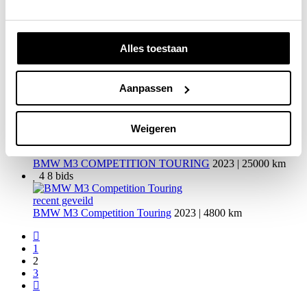
recent geveild
BMW IX xDrive40
2022 | 61000 km
11
51
bids
Alles toestaan
recent geveild
BMW Z4 M40i
2020 | 37811 km
7
20
bids
Aanpassen
recent geveild
BMW X5 xDrive50e Msport
2024 | 18000 km
11
26
bids
Weigeren
recent geveild
BMW M3 COMPETITION TOURING
2023 | 25000 km
4
8
bids
recent geveild
BMW M3 Competition Touring
2023 | 4800 km
1
2
3